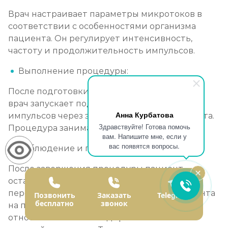
Врач настраивает параметры микротоков в
соответствии с особенностями организма
пациента. Он регулирует интенсивность,
частоту и продолжительность импульсов.
Выполнение процедуры:
После подготовки и настройки параметров
врач запускает подачу электрических
Анна Курбатова
импульсов через электроды на теле пациента.
Здравствуйте! Готова помочь
Процедура занимает несколько минут.
вам. Напишите мне, если у
вас появятся вопросы.
Наблюдение и послепроцедурный уход:
После завершения процедуры пациент
остается под наблюдением медицинского
персонала. Врач оценивает реакцию пациента
Позвонить
Заказать
Telegram
бесплатно
звонок
на процедуру и даёт инструкции
относительно пост-кодирования и