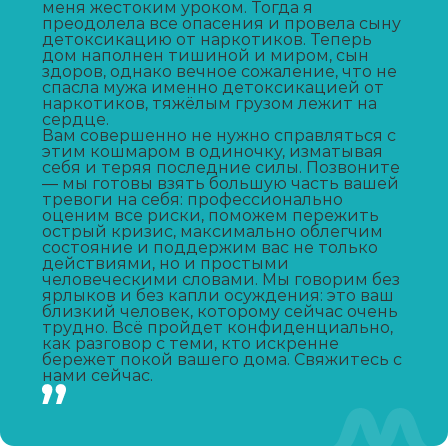
меня жестоким уроком. Тогда я
преодолела все опасения и провела сыну
Лечение зависимости от А-ПВП
детоксикацию от наркотиков. Теперь
дом наполнен тишиной и миром, сын
Записаться
от 4 300 ₽
здоров, однако вечное сожаление, что не
спасла мужа именно детоксикацией от
наркотиков, тяжёлым грузом лежит на
сердце.
Лечение зависимости от мефедрона
Вам совершенно не нужно справляться с
этим кошмаром в одиночку, изматывая
Записаться
от 4 300 ₽
себя и теряя последние силы. Позвоните
— мы готовы взять большую часть вашей
тревоги на себя: профессионально
УБОД
оценим все риски, поможем пережить
острый кризис, максимально облегчим
состояние и поддержим вас не только
Записаться
от 21 350 ₽
действиями, но и простыми
человеческими словами. Мы говорим без
ярлыков и без капли осуждения: это ваш
Нарколог на дом
близкий человек, которому сейчас очень
трудно. Всё пройдет конфиденциально,
Записаться
от 1 450 ₽
как разговор с теми, кто искренне
бережет покой вашего дома. Свяжитесь с
нами сейчас.
Лечение созависимости
Записаться
от 900 ₽