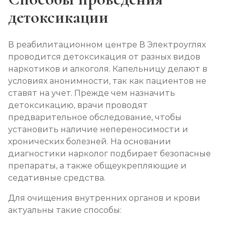
Кодирование от наркомании
детоксикации
Записаться
от 8 550 ₽
В реабилитационном центре В Электроуглях
Кодирование Селинкро
проводится детоксикация от разных видов
наркотиков и алкоголя. Капельницу делают в
Записаться
от 5 700 ₽
условиях анонимности, так как пациентов не
ставят на учет. Прежде чем назначить
Реабилитация наркозависимых (месяц)
детоксикацию, врачи проводят
Записаться
от 21 350 ₽
предварительное обследование, чтобы
установить наличие непереносимости и
хронических болезней. На основании
Реабилитация наркозависимых подростков
диагностики нарколог подбирает безопасные
Записаться
от 24 900 ₽
препараты, а также общеукрепляющие и
седативные средства.
Программа 12 шагов
Для очищения внутренних органов и крови
Записаться
от 17 800 ₽
актуальны такие способы: