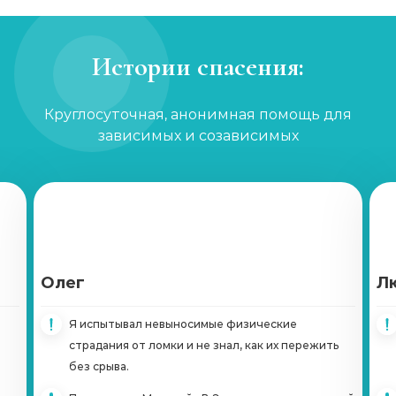
Снятие ломки
Истории спасения:
Записаться
от 3 600 ₽
Кодирование по Довженко
Круглосуточная, анонимная помощь для
зависимых и созависимых
Записаться
от 3 600 ₽
Кодирование лазером
Записаться
от 8 900 ₽
Принудительное лечение наркозависимых
Олег
Л
Записаться
от 3 950 ₽
Я испытывал невыносимые физические
Ресоциализация наркозависимых
страдания от ломки и не знал, как их пережить
без срыва.
Записаться
900 ₽