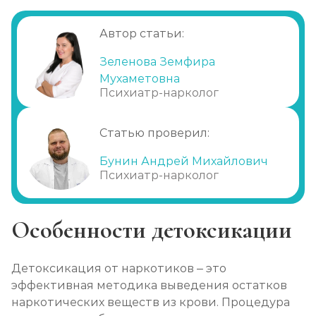
Анализы на наркотики
Автор статьи:
Записаться
от 600 ₽
Зеленова Земфира
Мухаметовна
Наркологическое освидетельствование
Психиатр-нарколог
Записаться
от 1 450 ₽
Статью проверил:
Нарколог на дом (при наркомании)
Бунин Андрей Михайлович
Записаться
от 2 150 ₽
Психиатр-нарколог
Помощь наркоманам
Особенности детоксикации
Записаться
от 1 800 ₽
Детоксикация от наркотиков – это
Снятие ломки в стационаре
эффективная методика выведения остатков
Записаться
от 3 950 ₽
наркотических веществ из крови. Процедура