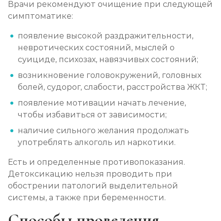
Врачи рекомендуют очищение при следующей
Лечение зависимости от амфетамина
симптоматике:
Записаться
от 4 300 ₽
появление высокой раздражительности,
невротических состояний, мыслей о
Лечение зависимости от гашиша
суициде, психозах, навязчивых состояний;
Записаться
от 3 600 ₽
возникновение головокружений, головных
болей, судорог, слабости, расстройства ЖКТ;
Лечение зависимости от Лирики
появление мотивации начать лечение,
чтобы избавиться от зависимости;
Записаться
от 4 650 ₽
наличие сильного желания продолжать
употреблять алкоголь ил наркотики.
Лечение зависимости от феназепама
Записаться
от 4 300 ₽
Есть и определенные противопоказания.
Детоксикацию нельзя проводить при
обострении патологий выделительной
Лечение подростковой наркомании
системы, а также при беременности.
Записаться
от 4 300 ₽
Способы проведения