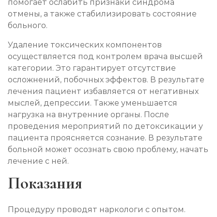
помогает ослабить признаки синдрома
Каннабиоидная детоксикация
отмены, а также стабилизировать состояние
больного.
Записаться
от 3 600 ₽
Удаление токсических компонентов
Лечение наркомании (стационар, в сутки)
осуществляется под контролем врача высшей
категории. Это гарантирует отсутствие
Записаться
от 3 950 ₽
осложнений, побочных эффектов. В результате
лечения пациент избавляется от негативных
Лечение зависимости от солей
мыслей, депрессии. Также уменьшается
Записаться
нагрузка на внутренние органы. После
от 4 300 ₽
проведения мероприятий по детоксикации у
пациента проясняется сознание. В результате
Лечение зависимости от спайса
больной может осознать свою проблему, начать
Записаться
от 4 300 ₽
лечение с ней.
Показания
Лечение зависимости от героина
Записаться
от 4 650 ₽
Процедуру проводят наркологи с опытом.