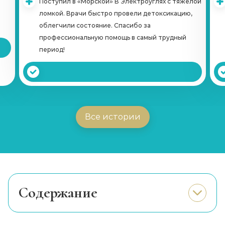
Поступил в «Морской» В Электроуглях с тяжелой
ломкой. Врачи быстро провели детоксикацию,
Курс реабилитации 28 дней
облегчили состояние. Спасибо за
Записаться
от 28 450 ₽
профессиональную помощь в самый трудный
период!
Наркологический центр
Записаться
от 1 250 ₽
Принудительная реабилитация
Все истории
Записаться
от 21 350 ₽
Программы реабилитации (сутки)
Записаться
от 1 650 ₽
Cодержание
Вшивание от наркозависимости (Налтрексон)
Основные задачи детоксикации
Записаться
от 10 700 ₽
Восстановление