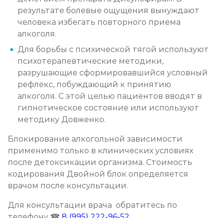
Записаться
от 3 200 ₽
результате болевые ощущения вынуждают
человека избегать повторного приема
Социализация алкоголиков
алкоголя.
Записаться
от 750 ₽
Для борьбы с психической тягой используют
психотерапевтические методики,
разрушающие сформировавшийся условный
рефлекс, побуждающий к принятию
алкоголя. С этой целью пациентов вводят в
гипнотическое состояние или используют
методику Довженко.
Блокирование алкогольной зависимости
применимо только в клинических условиях
после детоксикации организма. Стоимость
кодирования Двойной блок определяется
врачом после консультации.
Для консультации врача обратитесь по
телефону ☎
8 (995) 222-96-52
.