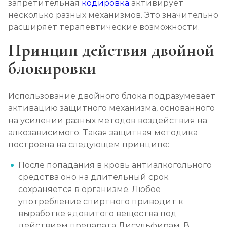
запретительная
кодировка
активирует
Записаться
от 2 150 ₽
несколько разных механизмов. Это значительно
расширяет терапевтические возможности.
Лечение алкоголизма амбулаторно
Принцип действия двойной
Записаться
от 1 100 ₽
блокировки
Лечение алкоголизма в стационаре (сутки)
Записаться
от 2 500 ₽
Использование двойного блока подразумевает
активацию защитного механизма, основанного
на усилении разных методов воздействия на
Лечение пивного алкоголизма
алкозависимого. Такая защитная методика
Записаться
от 2 500 ₽
построена на следующем принципе:
После попадания в кровь антиалкогольного
Лечение винного алкоголизма
средства оно на длительный срок
Записаться
от 2 500 ₽
сохраняется в организме. Любое
употребление спиртного приводит к
Лечение подросткового алкоголизма
выработке ядовитого вещества под
действием препарата Дисульфирам. В