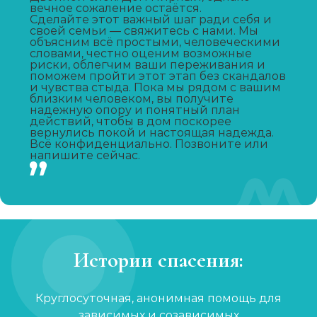
Вывод из запоя
вечное сожаление остаётся.
Сделайте этот важный шаг ради себя и
Записаться
от 2 150 ₽
своей семьи — свяжитесь с нами. Мы
объясним всё простыми, человеческими
словами, честно оценим возможные
Капельница от запоя
риски, облегчим ваши переживания и
поможем пройти этот этап без скандалов
Записаться
от 1 450 ₽
и чувства стыда. Пока мы рядом с вашим
близким человеком, вы получите
надежную опору и понятный план
действий, чтобы в дом поскорее
Капельница от похмелья
вернулись покой и настоящая надежда.
Всё конфиденциально. Позвоните или
Записаться
от 1 100 ₽
напишите сейчас.
Лечение женского алкоголизма
Записаться
от 2 850 ₽
Кодирование уколом
Истории спасения:
Записаться
от 2 150 ₽
Круглосуточная, анонимная помощь для
Кодирование гипнозом
зависимых и созависимых