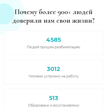
Записаться
от 2 500 ₽
Почему более 900+ людей
доверили нам свои жизни?
Круглосуточный вывод из запоя
Записаться
от 2 500 ₽
4585
Вывод из запоя в стационаре (сутки)
Людей прошли реабилитацию
Записаться
от 2 500 ₽
Снятие алкогольной интоксикации
3012
Записаться
от 1 450 ₽
Человек устроено на работу
Чистка крови от алкоголя (плазмаферез)
Записаться
от 3 600 ₽
513
Лечение плазмаферезом
Образовано и восстановлено