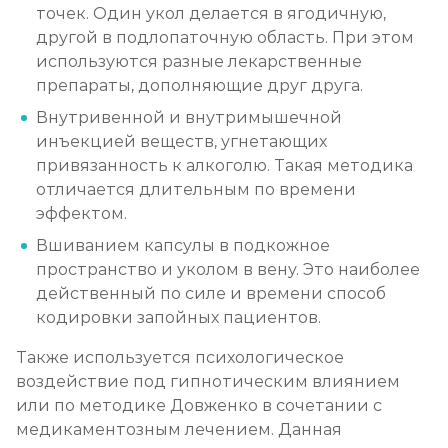
Записаться
от 5 700 ₽
точек. Один укол делается в ягодичную,
другой в подлопаточную область. При этом
используются разные лекарственные
Химический блок от алкоголизма
препараты, дополняющие друг друга.
Записаться
от 2 850 ₽
Внутривенной и внутримышечной
инъекцией веществ, угнетающих
Вшивание Торпедо
привязанность к алкоголю. Такая методика
отличается длительным по времени
Записаться
от 3 600 ₽
эффектом.
Вшиванием капсулы в подкожное
Раскодирование от алкоголизма
пространство и уколом в вену. Это наиболее
Записаться
от 1 800 ₽
действенный по силе и времени способ
кодировки запойных пациентов.
Мотивация на лечение алкоголизма
Также используется психологическое
Записаться
от 2 150 ₽
воздействие под гипнотическим влиянием
или по методике Довженко в сочетании с
Лечение алкоголизма на дому
медикаментозным лечением. Данная