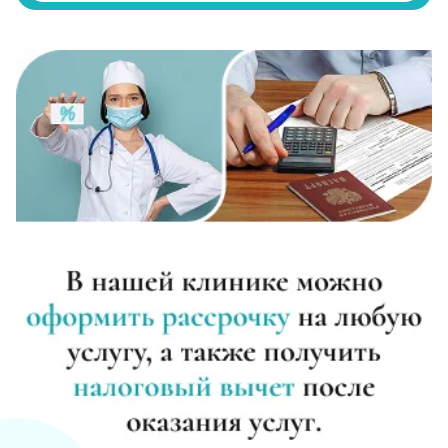
Записаться
от 2 500 ₽
Диагностика алкоголизма
Записаться
от 750 ₽
Лечение похмелья
Записаться
от 1 100 ₽
Экстренное вытрезвление
Записаться
от 1 450 ₽
Прокапаться от алкоголя
Записаться
от 1 450 ₽
Круглосуточный вывод из запоя