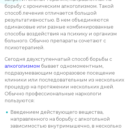
Записаться
от 2 500 ₽
борьбу с хроническим алкоголизмом. Такой
способ лечения отличается большой
результативностью. В нем объединяются
Кодирование препаратом Тетлонг 250
одинаковые или разные комбинированные
Записаться
от 3 200 ₽
способы воздействия на психику и организм
больного. Обычно препараты сочетают с
Кодирование Колме
психотерапией.
Записаться
от 3 600 ₽
Сегодня двухступенчатый способ борьбы с
алкоголизмом
бывает одномоментным,
Кодирование с провокацией
подразумевающим одноразовое посещение
клиники или последовательным из нескольких
Записаться
от 3 200 ₽
процедур на протяжении нескольких дней.
Обычно профессиональные наркологи
Кодирование СИТ
пользуются:
Записаться
от 4 300 ₽
Введением действующего вещества,
направленного на борьбу с алкогольной
Кодирование тройной блок
зависимостью внутримышечно, в несколько