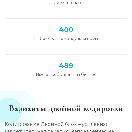
семейных пар
Записаться
от 3 600 ₽
Кодирование от алкоголизма
400
Записаться
от 2 500 ₽
Рабоют у нас консультантами
Кодирование на дому
Записаться
от 2 850 ₽
489
Кодирование дисульфирамом
Имеют собственный бизнес
Записаться
от 2 500 ₽
Кодирование Аквилонгом
Варианты двойной кодировки
Записаться
от 2 850 ₽
Кодирование Двойной блок – усиленная
Кодирование Алгоминалом
запретительная терапия, направленная на