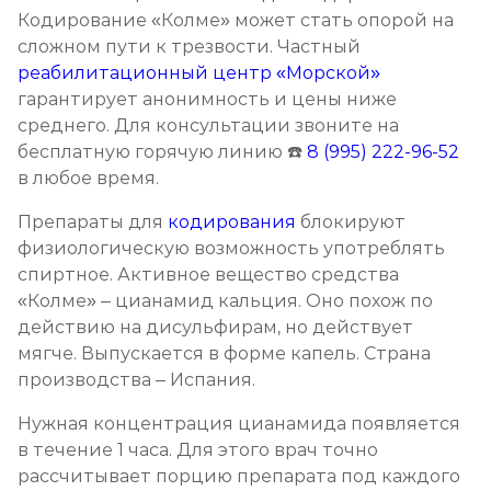
Кодирование «Колме» может стать опорой на
Кодирование препаратом Тетлонг 250
сложном пути к трезвости. Частный
Записаться
реабилитационный центр «Морской»
от 3 200 ₽
гарантирует анонимность и цены ниже
среднего. Для консультации звоните на
Кодирование Колме
бесплатную горячую линию ☎️
8 (995) 222-96-52
Записаться
от 3 600 ₽
в любое время.
Препараты для
кодирования
блокируют
Кодирование с провокацией
физиологическую возможность употреблять
Записаться
от 3 200 ₽
спиртное. Активное вещество средства
«Колме» – цианамид кальция. Оно похож по
действию на дисульфирам, но действует
Кодирование СИТ
мягче. Выпускается в форме капель. Страна
Записаться
от 4 300 ₽
производства – Испания.
Нужная концентрация цианамида появляется
Кодирование тройной блок
в течение 1 часа. Для этого врач точно
Записаться
от 5 700 ₽
рассчитывает порцию препарата под каждого