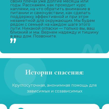
своих плечах уже долгие месяцы или
годы. Расскажем, как проходит курс
каплями, на что обратить внимание в
Капельница от запоя
питании и самочувствии, как сделать
поддержку эффективной и при этом
Записаться
от 1 450 ₽
незаметной для окружающих. Мы будем
рядом с семьей на каждом шаге этого
пути. Никакой огласки — только вы, ваш
близкий и мы. Вернем надежду и тишину
Капельница от похмелья
в ваш дом. Позвоните.
Записаться
от 1 100 ₽
Лечение женского алкоголизма
Записаться
от 2 850 ₽
Истории спасения:
Кодирование уколом
Записаться
Круглосуточная, анонимная помощь для
от 2 150 ₽
зависимых и созависимых
Кодирование гипнозом
Записаться
от 3 200 ₽