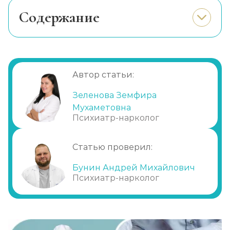
Cодержание
Реабилитация алкоголиков (месяц)
Процедура кодирования «Колме»
Записаться
от 17 800 ₽
Показания для кодирования
Противопоказания к препарату «Колме»,
Метод Шичко
Автор статьи:
побочные эффекты
Записаться
от 2 150 ₽
Кодировка «Колме» в клинике
Зеленова Земфира
Мухаметовна
Частный вытрезвитель
Психиатр-нарколог
Записаться
от 2 850 ₽
Статью проверил:
Вшивание от алкоголизма (ампула)
Бунин Андрей Михайлович
Записаться
от 3 600 ₽
Психиатр-нарколог
Лечение хронического алкоголизма
Записаться
от 2 500 ₽