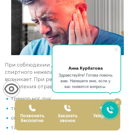
При соблюдении дозировки и отказа от
Анна Курбатова
спиртного нежелательных действий не
Здравствуйте! Готова помочь
возникает. При рецидиве развиваются
вам. Напишите мне, если у
вас появятся вопросы.
проявления отравления:
тремор ног, рук;
тошнота, рвота;
Позвонить
Заказать
Telegram
ощущение удушья;
бесплатно
звонок
тахикардия;