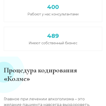
400
Кодирование от алкоголизма
Рабоют у нас консультантами
Записаться
от 2 500 ₽
Кодирование на дому
489
Записаться
от 2 850 ₽
Имеют собственный бизнес
Кодирование дисульфирамом
Записаться
от 2 500 ₽
Процедура кодирования
Кодирование Аквилонгом
«Колме»
Записаться
от 2 850 ₽
Кодирование Алгоминалом
Главное при лечении алкоголизма – это
Записаться
от 2 500 ₽
желание пациента навсегда выздороветь.