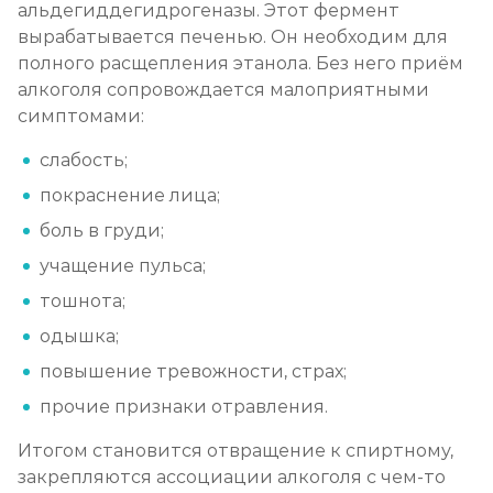
альдегиддегидрогеназы. Этот фермент
Лечение алкоголизма амбулаторно
вырабатывается печенью. Он необходим для
полного расщепления этанола. Без него приём
Записаться
от 1 100 ₽
алкоголя сопровождается малоприятными
симптомами:
Лечение алкоголизма в стационаре (сутки)
слабость;
Записаться
от 2 500 ₽
покраснение лица;
Лечение пивного алкоголизма
боль в груди;
Записаться
от 2 500 ₽
учащение пульса;
тошнота;
Лечение винного алкоголизма
одышка;
Записаться
от 2 500 ₽
повышение тревожности, страх;
прочие признаки отравления.
Лечение подросткового алкоголизма
Итогом становится отвращение к спиртному,
Записаться
от 3 200 ₽
закрепляются ассоциации алкоголя с чем-то