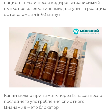
пациента. Если после кодировки зависимый
Химический блок от алкоголизма
выпьет алкоголь, цианамид вступит в реакцию
с этанолом за 46–60 минут.
Записаться
от 2 850 ₽
Вшивание Торпедо
Записаться
от 3 600 ₽
Раскодирование от алкоголизма
Записаться
от 1 800 ₽
Мотивация на лечение алкоголизма
Записаться
от 2 150 ₽
Капли можно принимать через 12 часов после
Лечение алкоголизма на дому
последнего употребления спиртного.
Записаться
от 2 150 ₽
Цианамид – это блокатор