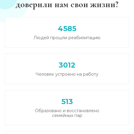
доверили нам свои жизни?
Круглосуточный вывод из запоя
Записаться
от 2 500 ₽
4585
Людей прошли реабилитацию
Вывод из запоя в стационаре (сутки)
Записаться
от 2 500 ₽
3012
Снятие алкогольной интоксикации
Человек устроено на работу
Записаться
от 1 450 ₽
Чистка крови от алкоголя (плазмаферез)
513
Записаться
от 3 600 ₽
Образовано и восстановлено
семейных пар
Лечение плазмаферезом
Записаться
от 3 600 ₽