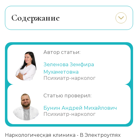
Cодержание
Почему люди начинают курить
Вред курения
Почему трудно бросить курить
Автор статьи:
Какие преимущества лечения в нашей
клинике
Зеленова Земфира
Мухаметовна
Психиатр-нарколог
Статью проверил:
Бунин Андрей Михайлович
Психиатр-нарколог
Наркологическая клиника - В Электроуглях