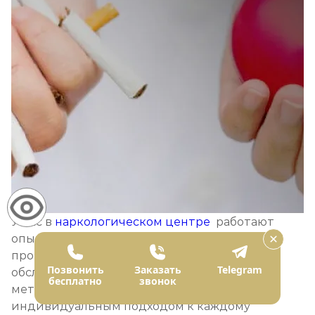
У нас в
наркологическом центре
работают
опытные профессионалы, которые
проконсультируют, помогут провести
Позвонить
Заказать
Telegram
обследование и подобрать эффективный
бесплатно
звонок
метод кодировки от курения с
индивидуальным подходом к каждому