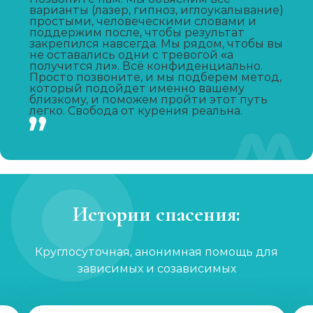
варианты (лазер, гипноз, иглоукалывание)
Записаться
от 1 800 ₽
простыми, человеческими словами и
поддержим после, чтобы результат
закрепился навсегда. Мы рядом, чтобы вы
Кодирование от табакокурения
не оставались одни с тревогой «а
получится ли». Всё конфиденциально.
Записаться
от 1 800 ₽
Просто позвоните, и мы подберем метод,
который подойдет именно вашему
близкому, и поможем пройти этот путь
легко. Свобода от курения реальна.
Лечение пищевой зависимости
Записаться
от 1 100 ₽
Лечение интернет-зависимости
Записаться
от 1 100 ₽
Истории спасения:
Лечение зависимости от компьютерных игр
Круглосуточная, анонимная помощь для
Записаться
от 1 100 ₽
зависимых и созависимых