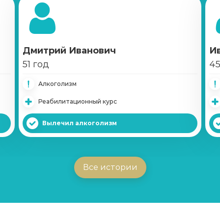
Дмитрий Иванович
И
51 год
45
Алкоголизм
Реабилитационный курс
Вылечил алкоголизм
Все истории