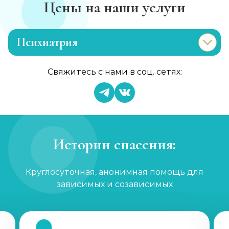
Цены на наши услуги
Психиатрия
Консультация психиатра
Свяжитесь с нами в соц. сетях:
Записаться
от 1 450 ₽
Психиатр на дом
Записаться
от 3 600 ₽
Истории спасения:
Скорая психиатрическая помощь
Круглосуточная, анонимная помощь для
Записаться
от 3 600 ₽
зависимых и созависимых
Лечение шизофрении, психоза
Записаться
от 1 800 ₽