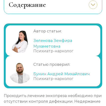
Cодержание
При каких симптомах обращаются к
врачу?
Необходимость лечения
Автор статьи:
Проведение терапии
Психотерапия
Зеленова Земфира
Мухаметовна
Малоинвазивные методы
Психиатр-нарколог
Домашнее лечение
Обращение в клинику
Статью проверил:
Бунин Андрей Михайлович
Психиатр-нарколог
Проходить лечение энкопреза необходимо при
отсутствии контроля дефекации. Недержание