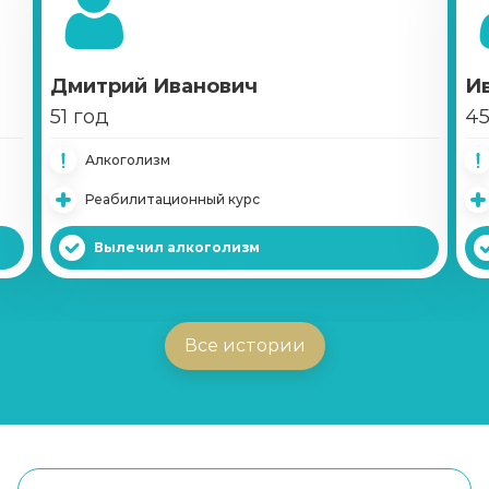
Дмитрий Иванович
И
51 год
45
Алкоголизм
Реабилитационный курс
Вылечил алкоголизм
Все истории