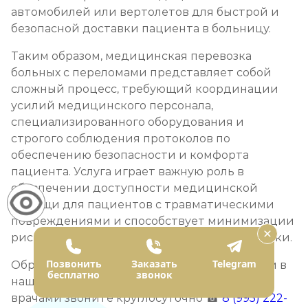
автомобилей или вертолетов для быстрой и
безопасной доставки пациента в больницу.
Таким образом, медицинская перевозка
больных с переломами представляет собой
сложный процесс, требующий координации
усилий медицинского персонала,
специализированного оборудования и
строгого соблюдения протоколов по
обеспечению безопасности и комфорта
пациента. Услуга играет важную роль в
обеспечении доступности медицинской
помощи для пациентов с травматическими
повреждениями и способствует минимизации
риска осложнений во время транспортировки.
Позвонить
Заказать
Telegram
Обратиться за помощью к врачу предлагаем в
бесплатно
звонок
нашу
клинику
. Для консультации с нашими
врачами звоните круглосуточно ☎
8 (995) 222-