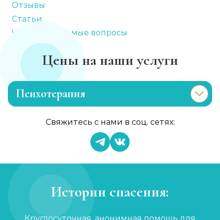
Отзывы
Статьи
Часто задаваемые вопросы
Цены на наши услуги
Психотерапия
Лечение раздражительности
Свяжитесь с нами в соц. сетях:
Записаться
от 900 ₽
Лечение анорексии
Записаться
от 1 450 ₽
Истории спасения:
Консультация психолога
Круглосуточная, анонимная помощь для
Записаться
от 750 ₽