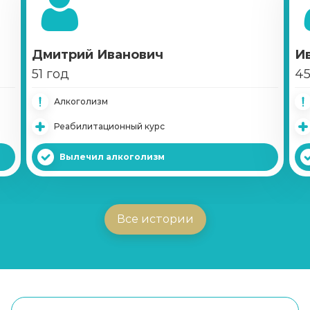
Дмитрий Иванович
И
51 год
45
Алкоголизм
Реабилитационный курс
Вылечил алкоголизм
Все истории