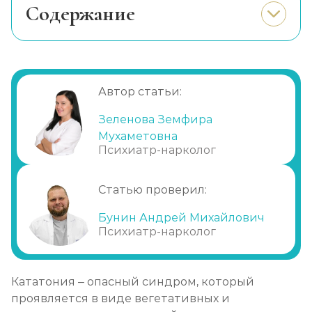
Cодержание
Причины возникновения синдрома
Симптоматика
Стадии развития
Автор статьи:
Возможные осложнения
Зеленова Земфира
Диагностика
Мухаметовна
Лечение кататонического синдрома
Психиатр-нарколог
Статью проверил:
Бунин Андрей Михайлович
Психиатр-нарколог
Кататония – опасный синдром, который
проявляется в виде вегетативных и