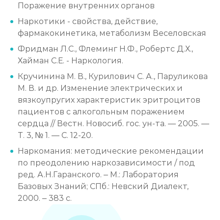
Поражение внутренних органов
Наркотики - свойства, действие,
фармакокинетика, метаболизм Веселовская
Фридман Л.С., Флеминг Н.Ф., Робертс Д.Х.,
Хайман С.Е. - Наркология.
Кручинина М. В., Курилович С. А., Паруликова
М. В. и др. Изменение электрических и
вязкоупругих характеристик эритроцитов
пациентов с алкогольным поражением
сердца // Вестн. Новосиб. гос. ун-та. — 2005. —
Т. 3, № 1. — С. 12-20.
Наркомания: методические рекомендации
по преодолению наркозависимости / под
ред. А.Н.Гаранского. – М.: Лаборатория
Базовых Знаний; СПб.: Невский Диалект,
2000. – 383 с.