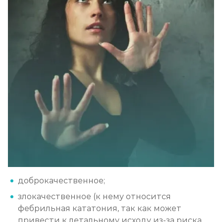
доброкачественное;
злокачественное (к нему относится
фебрильная кататония, так как может
привести к летальному исходу из-за риска