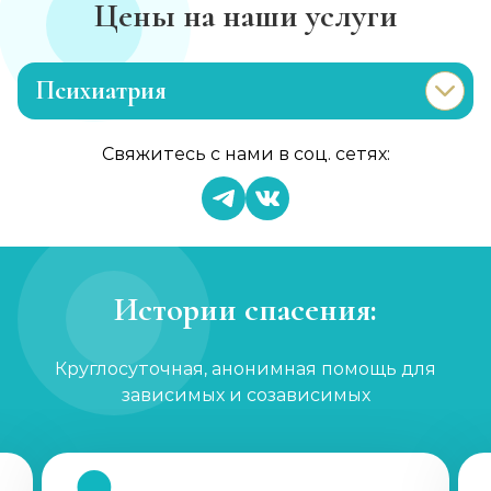
Цены на наши услуги
Психиатрия
Консультация психиатра
Свяжитесь с нами в соц. сетях:
Записаться
от 1 450 ₽
Психиатр на дом
Записаться
от 3 600 ₽
Истории спасения:
Скорая психиатрическая помощь
Круглосуточная, анонимная помощь для
Записаться
от 3 600 ₽
зависимых и созависимых
Лечение шизофрении, психоза
Записаться
от 1 800 ₽