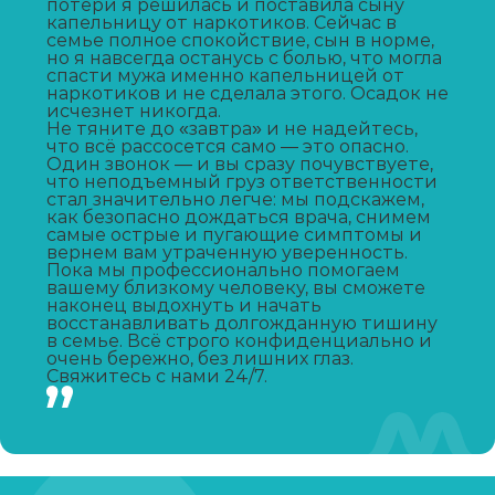
потери я решилась и поставила сыну
капельницу от наркотиков. Сейчас в
семье полное спокойствие, сын в норме,
Консультация нарколога
но я навсегда останусь с болью, что могла
спасти мужа именно капельницей от
Записаться
от 400 ₽
наркотиков и не сделала этого. Осадок не
исчезнет никогда.
Не тяните до «завтра» и не надейтесь,
что всё рассосется само — это опасно.
Наркологическая экспертиза
Один звонок — и вы сразу почувствуете,
что неподъемный груз ответственности
Записаться
от 2 500 ₽
стал значительно легче: мы подскажем,
как безопасно дождаться врача, снимем
самые острые и пугающие симптомы и
Наркологическая помощь
вернем вам утраченную уверенность.
Пока мы профессионально помогаем
вашему близкому человеку, вы сможете
Записаться
от 1 800 ₽
наконец выдохнуть и начать
восстанавливать долгожданную тишину
в семье. Всё строго конфиденциально и
очень бережно, без лишних глаз.
Свяжитесь с нами 24/7.