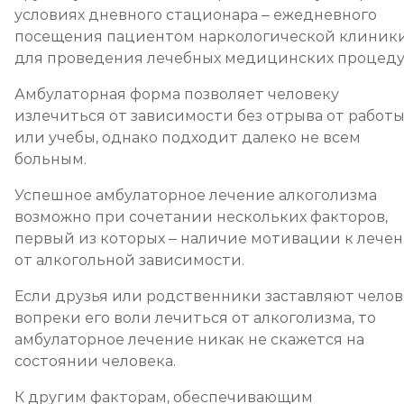
Записаться
от 2 500 ₽
условиях дневного стационара – ежедневного
посещения пациентом наркологической клиник
Кодирование препаратом Тетлонг 250
для проведения лечебных медицинских процеду
Записаться
от 3 200 ₽
Амбулаторная форма позволяет человеку
излечиться от зависимости без отрыва от работ
Кодирование Колме
или учебы, однако подходит далеко не всем
больным.
Записаться
от 3 600 ₽
Успешное амбулаторное лечение алкоголизма
возможно при сочетании нескольких факторов,
Кодирование с провокацией
первый из которых – наличие мотивации к лече
Записаться
от 3 200 ₽
от алкогольной зависимости.
Если друзья или родственники заставляют челов
Кодирование СИТ
вопреки его воли лечиться от алкоголизма, то
Записаться
от 4 300 ₽
амбулаторное лечение никак не скажется на
состоянии человека.
Кодирование тройной блок
К другим факторам, обеспечивающим