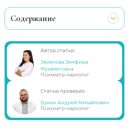
Записаться
от 3 950 ₽
Cодержание
Реабилитация алкоголиков (месяц)
В каких случаях возможно амбулаторное
Записаться
от 17 800 ₽
лечение алкоголизма?
Преимущества амбулаторного лечения
Метод Шичко
алкоголизма
Автор статьи:
Записаться
от 2 150 ₽
Этапы амбулаторного лечения
Зеленова Земфира
алкоголизма
Мухаметовна
Частный вытрезвитель
Психиатр-нарколог
Записаться
от 2 850 ₽
Статью проверил:
Вшивание от алкоголизма (ампула)
Бунин Андрей Михайлович
Записаться
от 3 600 ₽
Психиатр-нарколог
Лечение хронического алкоголизма