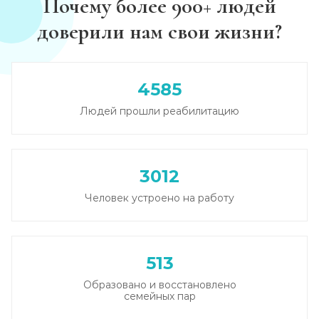
Почему более 900+ людей
Записаться
от 2 500 ₽
доверили нам свои жизни?
Круглосуточный вывод из запоя
Записаться
от 2 500 ₽
4585
Людей прошли реабилитацию
Вывод из запоя в стационаре (сутки)
Записаться
от 2 500 ₽
3012
Снятие алкогольной интоксикации
Человек устроено на работу
Записаться
от 1 450 ₽
Чистка крови от алкоголя (плазмаферез)
513
Записаться
от 3 600 ₽
Образовано и восстановлено
семейных пар
Лечение плазмаферезом