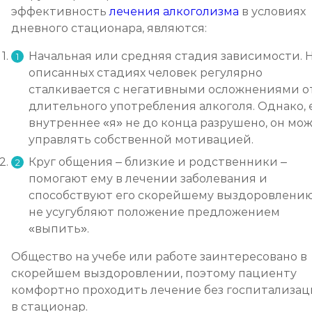
Записаться
от 5 700 ₽
эффективность
лечения алкоголизма
в условиях
дневного стационара, являются:
Химический блок от алкоголизма
Начальная или средняя стадия зависимости. 
Записаться
от 2 850 ₽
описанных стадиях человек регулярно
сталкивается с негативными осложнениями о
Вшивание Торпедо
длительного употребления алкоголя. Однако, 
внутреннее «я» не до конца разрушено, он мо
Записаться
от 3 600 ₽
управлять собственной мотивацией.
Круг общения – близкие и родственники –
Раскодирование от алкоголизма
помогают ему в лечении заболевания и
Записаться
от 1 800 ₽
способствуют его скорейшему выздоровлению
не усугубляют положение предложением
Мотивация на лечение алкоголизма
«выпить».
Записаться
от 2 150 ₽
Общество на учебе или работе заинтересовано в
скорейшем выздоровлении, поэтому пациенту
Лечение алкоголизма на дому
комфортно проходить лечение без госпитализа
в стационар.
Записаться