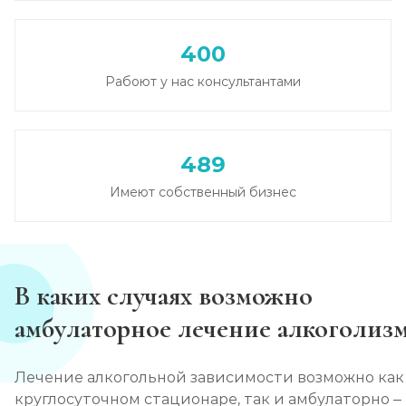
Записаться
от 3 600 ₽
400
Кодирование от алкоголизма
Рабоют у нас консультантами
Записаться
от 2 500 ₽
Кодирование на дому
489
Записаться
от 2 850 ₽
Имеют собственный бизнес
Кодирование дисульфирамом
Записаться
от 2 500 ₽
В каких случаях возможно
Кодирование Аквилонгом
амбулаторное лечение алкоголизм
Записаться
от 2 850 ₽
Лечение алкогольной зависимости возможно как
Кодирование Алгоминалом
круглосуточном стационаре, так и амбулаторно – 