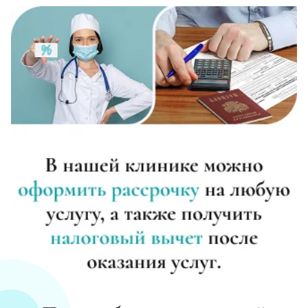
Записаться
от 2 500 ₽
Диагностика алкоголизма
Записаться
от 750 ₽
Лечение похмелья
Записаться
от 1 100 ₽
Экстренное вытрезвление
Записаться
от 1 450 ₽
Прокапаться от алкоголя
Записаться
от 1 450 ₽
Круглосуточный вывод из запоя