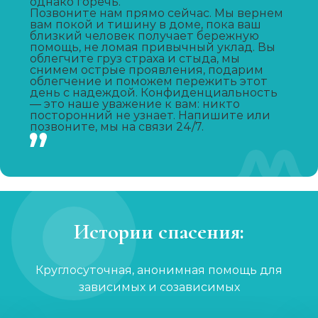
однако горечь.
Позвоните нам прямо сейчас. Мы вернем
Записаться
от 2 150 ₽
вам покой и тишину в доме, пока ваш
близкий человек получает бережную
помощь, не ломая привычный уклад. Вы
Капельница от запоя
облегчите груз страха и стыда, мы
снимем острые проявления, подарим
Записаться
от 1 450 ₽
облегчение и поможем пережить этот
день с надеждой. Конфиденциальность
— это наше уважение к вам: никто
посторонний не узнает. Напишите или
Капельница от похмелья
позвоните, мы на связи 24/7.
Записаться
от 1 100 ₽
Лечение женского алкоголизма
Записаться
от 2 850 ₽
Истории спасения:
Кодирование уколом
Записаться
Круглосуточная, анонимная помощь для
от 2 150 ₽
зависимых и созависимых
Кодирование гипнозом