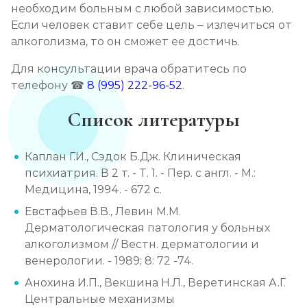
необходим больным с любой зависимостью.
Если человек ставит себе цель – излечиться от
алкоголизма, то он сможет ее достичь.
Для консультации врача обратитесь по
телефону ☎
8 (995) 222-96-52
.
Список литературы
Каплан Г.И., Сэдок Б.Дж. Клиническая
психиатрия. В 2 т. - Т. 1. - Пер. с англ. - М.:
Медицина, 1994. - 672 с.
Евстафьев В.В., Левин М.М.
Дерматологическая патология у больных
алкоголизмом // Вестн. дерматологии и
венерологии. - 1989; 8: 72 -74.
Анохина И.П., Векшина Н.Л., Веретинская А.Г.
Центральные механизмы